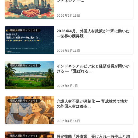
ンドネシア ―...
2026年5月13日
外国人材採用インサイト
2026年4月、外国人材政策が一斉に動いた
―世界の獲得競...
2026年5月11日
外国人材採用インサイト
インドネシアルピア安と経済成長が問いか
ける ―「選ばれる...
2026年5月7日
外国人材採用インサイト
介護人材不足が深刻化 ― 育成就労で地方
の外国人材は都市...
2026年4月16日
外国人材採用インサイト
特定技能「外食業」受け入れ一時停止と39