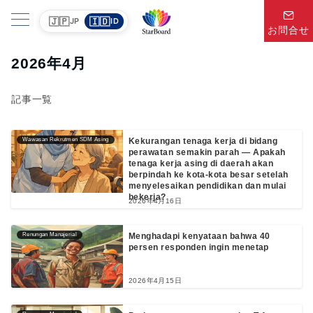
🇯🇵
🇮🇩
JP
ID
お問合せ
2026年4月
記事一覧
Wawasan Rekrutmen SDM Asing
Kekurangan tenaga kerja di bidang
perawatan semakin parah — Apakah
tenaga kerja asing di daerah akan
berpindah ke kota-kota besar setelah
menyelesaikan pendidikan dan mulai
bekerja?
2026年4月16日
Renungan Manajerial
Menghadapi kenyataan bahwa 40
persen responden ingin menetap
2026年4月15日