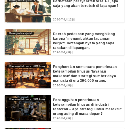
Renungan Manajerial
Perketatan persyaratan visa T-1, apa
saja yang akan berubah di lapangan?
2026年4月12日
Renungan Manajerial
Daerah pedesaan yang menghilang
karena ‘menumbuhkan lapangan
kerja’? Tantangan nyata yang saya
rasakan di lapangan.
2026年4月8日
Wawasan Rekrutmen SDM Asing
Penghentian sementara penerimaan
keterampilan khusus ‘layanan
makanan’ dan strategi sumber daya
manusia di era 390.000 orang.
2026年4月8日
Wawasan Rekrutmen SDM Asing
Penangguhan penerimaan
keterampilan khusus di industri
restoran – apa strategi untuk merekrut
orang asing di masa depan?
2026年4月6日