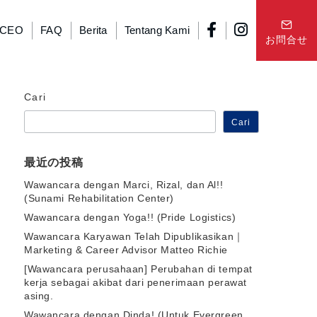
 CEO
FAQ
Berita
Tentang Kami
お問合せ
Cari
Cari
最近の投稿
Wawancara dengan Marci, Rizal, dan Al!!
(Sunami Rehabilitation Center)
Wawancara dengan Yoga!! (Pride Logistics)
Wawancara Karyawan Telah Dipublikasikan｜
Marketing & Career Advisor Matteo Richie
[Wawancara perusahaan] Perubahan di tempat
kerja sebagai akibat dari penerimaan perawat
asing.
Wawancara dengan Dinda! (Untuk Evergreen,