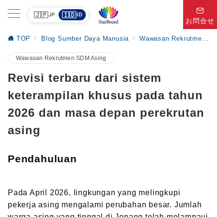
🇯🇵
🇮🇩
JP
ID
お問合せ
TOP
Blog Sumber Daya Manusia
Wawasan Rekrutmen SDM Asing
Wawasan Rekrutmen SDM Asing
Revisi terbaru dari sistem
keterampilan khusus pada tahun
2026 dan masa depan perekrutan
asing
Pendahuluan
Pada April 2026, lingkungan yang melingkupi
pekerja asing mengalami perubahan besar. Jumlah
warga asing yang tinggal di Jepang telah melampaui