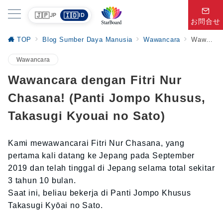
🇯🇵
🇮🇩
JP
ID
お問合せ
TOP
Blog Sumber Daya Manusia
Wawancara
Wawancara dengan Fitri Nur Chasana! (Panti Jompo Khusus, Takasugi Kyouai no Sato)
Wawancara
Wawancara dengan Fitri Nur
Chasana! (Panti Jompo Khusus,
Takasugi Kyouai no Sato)
Kami mewawancarai Fitri Nur Chasana, yang
pertama kali datang ke Jepang pada September
2019 dan telah tinggal di Jepang selama total sekitar
3 tahun 10 bulan.
Saat ini, beliau bekerja di Panti Jompo Khusus
Takasugi Kyōai no Sato.