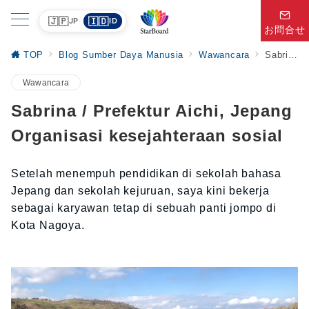
🇯🇵
🇮🇩
JP
ID
お問合せ
TOP
Blog Sumber Daya Manusia
Wawancara
Sabrina / Prefektur Aichi, Jepang Organisasi kesejahteraan sosial
Wawancara
Sabrina / Prefektur Aichi, Jepang
Organisasi kesejahteraan sosial
Setelah menempuh pendidikan di sekolah bahasa
Jepang dan sekolah kejuruan, saya kini bekerja
sebagai karyawan tetap di sebuah panti jompo di
Kota Nagoya.